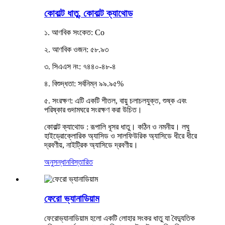
কোবাল্ট ধাতু, কোবাল্ট ক্যাথোড
১. আণবিক সংকেত: Co
২. আণবিক ওজন: ৫৮.৯৩
৩. সিএএস নং: ৭৪৪০-৪৮-৪
৪. বিশুদ্ধতা: সর্বনিম্ন ৯৯.৯৫%
৫. সংরক্ষণ: এটি একটি শীতল, বায়ু চলাচলযুক্ত, শুষ্ক এবং
পরিষ্কার গুদামঘরে সংরক্ষণ করা উচিত।
কোবাল্ট ক্যাথোড : রূপালি ধূসর ধাতু। কঠিন ও নমনীয়। লঘু
হাইড্রোক্লোরিক অ্যাসিড ও সালফিউরিক অ্যাসিডে ধীরে ধীরে
দ্রবণীয়, নাইট্রিক অ্যাসিডে দ্রবণীয়।
অনুসন্ধান
বিস্তারিত
ফেরো ভ্যানাডিয়াম
ফেরোভ্যানাডিয়াম হলো একটি লোহার সংকর ধাতু যা বৈদ্যুতিক