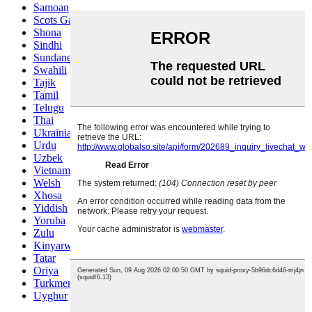
Samoan
Scots Gaelic
Shona
Sindhi
Sundanese
Swahili
Tajik
Tamil
Telugu
Thai
Ukrainian
Urdu
Uzbek
Vietnamese
Welsh
Xhosa
Yiddish
Yoruba
Zulu
Kinyarwanda
Tatar
Oriya
Turkmen
Uyghur