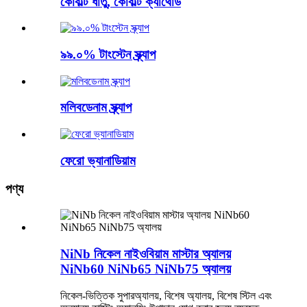
কোবাল্ট ধাতু, কোবাল্ট ক্যাথোড
৯৯.০% টাংস্টেন স্ক্র্যাপ
মলিবডেনাম স্ক্র্যাপ
ফেরো ভ্যানাডিয়াম
পণ্য
NiNb নিকেল নাইওবিয়াম মাস্টার অ্যালয়
NiNb60 NiNb65 NiNb75 অ্যালয়
নিকেল-ভিত্তিক সুপারঅ্যালয়, বিশেষ অ্যালয়, বিশেষ স্টিল এবং