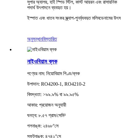
সুপার অ্যালয়, হাই স্পিড স্টিল, কাস্ট আয়রন এবং রাসায়নিক
পদার্থ উৎপাদনে ব্যবহৃত হয়।
ইস্পাত এবং ধাতব সংকর স্ক্র্যাপ-পুনর্ব্যবহৃত মলিবডেনামের উৎস
অনুসন্ধান
বিস্তারিত
নাইওবিয়াম ব্লক
পণ্যের নাম: নিয়োবিয়াম পিণ্ড/ব্লক
উপাদান: RO4200-1, RO4210-2
বিশুদ্ধতা: >৯৯.৯% বা ৯৯.৯৫%
আকার: প্রয়োজন অনুযায়ী
ঘনত্ব: ৮.৫৭ গ্রাম/সেমি³
গলনাঙ্ক: ২৪৬৮°সে
স্ফুটনাঙ্ক: ৪৭৪২°সে