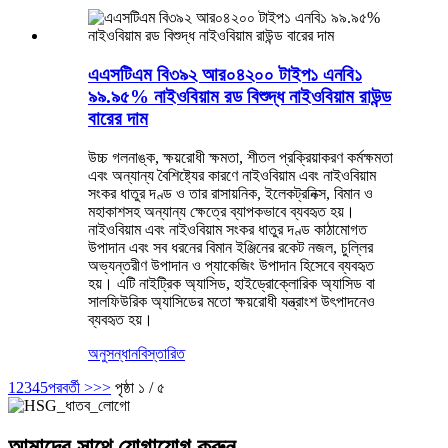
এএসটিএম বি৩৯২ আর০৪২০০ টাইপ১ এনবি১
৯৯.৯৫% নাইওবিয়াম রড বিশুদ্ধ নাইওবিয়াম রাউন্ড
বারের দাম
উচ্চ গলনাঙ্ক, ক্ষয়রোধী ক্ষমতা, শীতল প্রক্রিয়াকরণ কর্মক্ষমতা
এবং অন্যান্য বৈশিষ্ট্যের কারণে নাইওবিয়াম এবং নাইওবিয়াম
সংকর ধাতুর দণ্ড ও তার রাসায়নিক, ইলেকট্রনিক্স, বিমান ও
মহাকাশসহ অন্যান্য ক্ষেত্রে ব্যাপকভাবে ব্যবহৃত হয়।
নাইওবিয়াম এবং নাইওবিয়াম সংকর ধাতুর দণ্ড কাঠামোগত
উপাদান এবং সব ধরনের বিমান ইঞ্জিনের রকেট নজল, চুল্লির
অভ্যন্তরীণ উপাদান ও প্যাকেজিং উপাদান হিসেবে ব্যবহৃত
হয়। এটি নাইট্রিক অ্যাসিড, হাইড্রোক্লোরিক অ্যাসিড বা
সালফিউরিক অ্যাসিডের মতো ক্ষয়রোধী যন্ত্রাংশ উৎপাদনেও
ব্যবহৃত হয়।
অনুসন্ধান
বিস্তারিত
1
2
3
4
5
পরবর্তী >
>>
পৃষ্ঠা ১ / ৫
আমাদের সাথে যোগাযোগ করুন