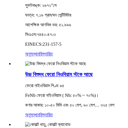
স্ফুটনাঙ্ক: ২৬৭২°সে
ঘনত্ব: ৭.১৯ গ্রাম/ঘন সেন্টিমিটার
আপেক্ষিক আণবিক ভর: ৫১.৯৯৬
সিএএস:৭৪৪০-৪৭-৩
EINECS:231-157-5
অনুসন্ধান
বিস্তারিত
উচ্চ বিশুদ্ধ ফেরো নিওবিয়াম স্টকে আছে
ফেরো নাইওবিয়াম পিণ্ড ৬৫
FeNb ফেরো নাইওবিয়াম ( Nb: ৫০% ~ ৭০%)।
কণার আকার: ১০-৫০ মিমি এবং ৫০ মেশ, ৬০ মেশ… ৩২৫ মেশ
অনুসন্ধান
বিস্তারিত