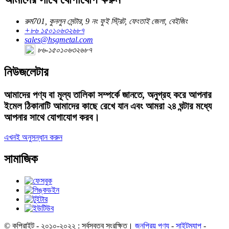
রুম701, কুনলুন সেন্টার, 9 নং ফুই স্ট্রিট, ফেংতাই জেলা, বেইজিং
+৮৬ ১৫০১০৬৩২৬৮৭
sales@hsgmetal.com
৮৬-১৫০১০৬৩২৬৮৭
নিউজলেটার
আমাদের পণ্য বা মূল্য তালিকা সম্পর্কে জানতে, অনুগ্রহ করে আপনার
ইমেল ঠিকানাটি আমাদের কাছে রেখে যান এবং আমরা ২৪ ঘন্টার মধ্যে
আপনার সাথে যোগাযোগ করব।
এখনই অনুসন্ধান করুন
সামাজিক
© কপিরাইট - ২০১০-২০২২ : সর্বস্বত্ব সংরক্ষিত।
জনপ্রিয় পণ্য
-
সাইটম্যাপ
-