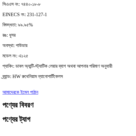
সিএএস নং: ৭৪৪০-১৮-৮
EINECS নং: 231-127-1
বিশুদ্ধতা: ৯৯.৯৫%
রঙ: ধূসর
অবস্থা: পাউডার
মডেল নং: এ১২৫
প্যাকিং: ডাবল অ্যান্টি-স্ট্যাটিক লেয়ার ব্যাগ অথবা আপনার পরিমাণ অনুযায়ী
ব্র্যান্ড: HW রুথেনিয়াম ন্যানোপার্টিকেলস
আমাদেরকে ইমেল পাঠান
পণ্যের বিবরণ
পণ্যের ট্যাগ