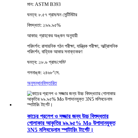
মান: ASTM B393
ঘনত্ব: ৮.৫৭ গ্রাম/ঘন সেন্টিমিটার
বিশুদ্ধতা: ≥৯৯.৯৫%
আকার: গ্রাহকের অঙ্কন অনুযায়ী
পরিদর্শন: রাসায়নিক গঠন পরীক্ষা, যান্ত্রিক পরীক্ষা, আল্ট্রাসনিক
পরিদর্শন, বাহ্যিক আকার সনাক্তকরণ
ঘনত্ব: ≥৮.৬ গ্রাম/সেমি³
গলনাঙ্ক: ২৪৬৮°সে.
অনুসন্ধান
বিস্তারিত
কাচের প্রলেপ ও সজ্জার জন্য উচ্চ বিশুদ্ধতার
গোলাকার আকৃতির ৯৯.৯৫% Mo উপাদানযুক্ত
3N5 মলিবডেনাম স্পাটারিং টার্গেট।