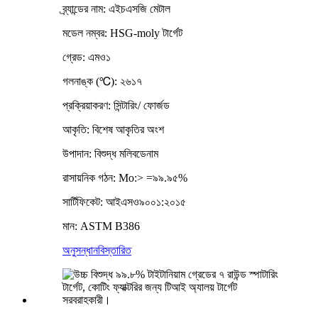
ব্র্যান্ডের নাম: এইচএসজি মেটাল
মডেল নম্বর: HSG-moly টার্গেট
গ্রেড: এমও১
গলনাঙ্ক (℃): ২৬১৭
প্রক্রিয়াকরণ: সিন্টারিং/ ফোর্জড
আকৃতি: বিশেষ আকৃতির অংশ
উপাদান: বিশুদ্ধ মলিবডেনাম
রাসায়নিক গঠন: Mo:> =৯৯.৯৫%
সার্টিফিকেট: আইএসও৯০০১:২০১৫
মান: ASTM B386
অনুসন্ধান
বিস্তারিত