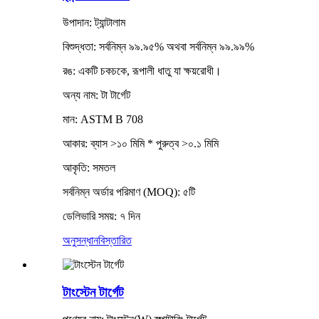
উপাদান: ট্যান্টালাম
বিশুদ্ধতা: সর্বনিম্ন ৯৯.৯৫% অথবা সর্বনিম্ন ৯৯.৯৯%
রঙ: একটি চকচকে, রূপালী ধাতু যা ক্ষয়রোধী।
অন্য নাম: টা টার্গেট
মান: ASTM B 708
আকার: ব্যাস >১০ মিমি * পুরুত্ব >০.১ মিমি
আকৃতি: সমতল
সর্বনিম্ন অর্ডার পরিমাণ (MOQ): ৫টি
ডেলিভারি সময়: ৭ দিন
অনুসন্ধান
বিস্তারিত
টাংস্টেন টার্গেট