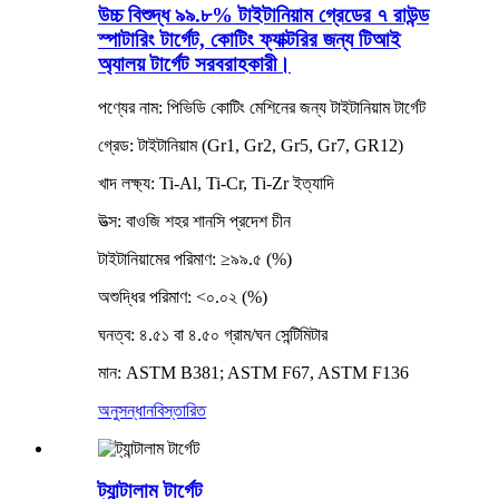
উচ্চ বিশুদ্ধ ৯৯.৮% টাইটানিয়াম গ্রেডের ৭ রাউন্ড
স্পাটারিং টার্গেট, কোটিং ফ্যাক্টরির জন্য টিআই
অ্যালয় টার্গেট সরবরাহকারী।
পণ্যের নাম: পিভিডি কোটিং মেশিনের জন্য টাইটানিয়াম টার্গেট
গ্রেড: টাইটানিয়াম (Gr1, Gr2, Gr5, Gr7, GR12)
খাদ লক্ষ্য: Ti-Al, Ti-Cr, Ti-Zr ইত্যাদি
উত্স: বাওজি শহর শানসি প্রদেশ চীন
টাইটানিয়ামের পরিমাণ: ≥৯৯.৫ (%)
অশুদ্ধির পরিমাণ: <০.০২ (%)
ঘনত্ব: ৪.৫১ বা ৪.৫০ গ্রাম/ঘন সেন্টিমিটার
মান: ASTM B381; ASTM F67, ASTM F136
অনুসন্ধান
বিস্তারিত
ট্যান্টালাম টার্গেট