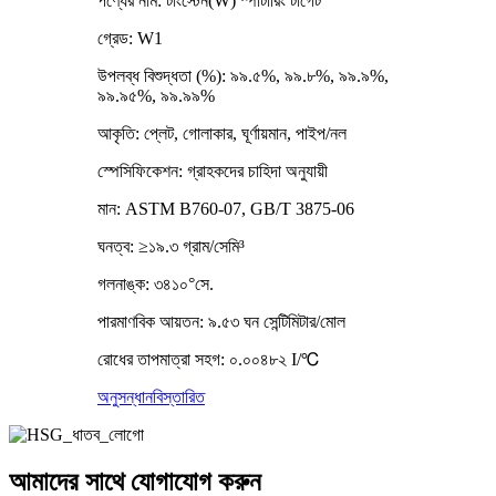
পণ্যের নাম: টাংস্টেন(W) স্পাটারিং টার্গেট
গ্রেড: W1
উপলব্ধ বিশুদ্ধতা (%): ৯৯.৫%, ৯৯.৮%, ৯৯.৯%,
৯৯.৯৫%, ৯৯.৯৯%
আকৃতি: প্লেট, গোলাকার, ঘূর্ণায়মান, পাইপ/নল
স্পেসিফিকেশন: গ্রাহকদের চাহিদা অনুযায়ী
মান: ASTM B760-07, GB/T 3875-06
ঘনত্ব: ≥১৯.৩ গ্রাম/সেমি³
গলনাঙ্ক: ৩৪১০°সে.
পারমাণবিক আয়তন: ৯.৫৩ ঘন সেন্টিমিটার/মোল
রোধের তাপমাত্রা সহগ: ০.০০৪৮২ I/℃
অনুসন্ধান
বিস্তারিত
আমাদের সাথে যোগাযোগ করুন