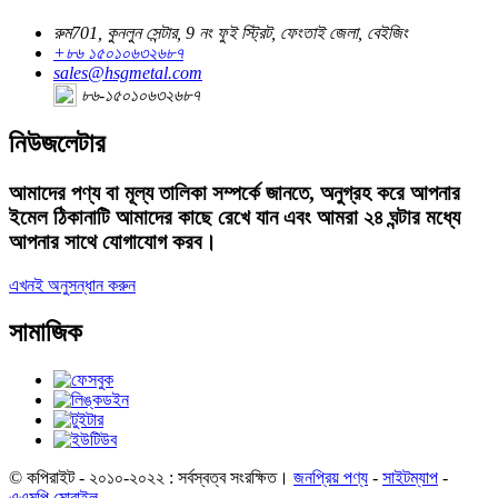
রুম701, কুনলুন সেন্টার, 9 নং ফুই স্ট্রিট, ফেংতাই জেলা, বেইজিং
+৮৬ ১৫০১০৬৩২৬৮৭
sales@hsgmetal.com
৮৬-১৫০১০৬৩২৬৮৭
নিউজলেটার
আমাদের পণ্য বা মূল্য তালিকা সম্পর্কে জানতে, অনুগ্রহ করে আপনার
ইমেল ঠিকানাটি আমাদের কাছে রেখে যান এবং আমরা ২৪ ঘন্টার মধ্যে
আপনার সাথে যোগাযোগ করব।
এখনই অনুসন্ধান করুন
সামাজিক
© কপিরাইট - ২০১০-২০২২ : সর্বস্বত্ব সংরক্ষিত।
জনপ্রিয় পণ্য
-
সাইটম্যাপ
-
এএমপি মোবাইল