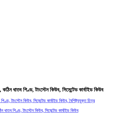
িন ধাতব পিণ্ড, টাংস্টেন কিউব, সিমেন্টেড কার্বাইড কিউব