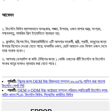
আবেদন
১. টাংস্টেন কিউব ব্যাপকভাবে অলঙ্কার, সজ্জা, উপহার, ওজন মাপার যন্ত্র, সংগ্রহ,
লক্ষ্যবস্তু, সামরিক শিল্প ইত্যাদিতে ব্যবহৃত হয়;
২. জন্মদিন, বিশেষ দিন, বিবাহবার্ষিকীতে এটি আপনার সহকর্মী, স্ত্রী, স্বামী, বন্ধুদের জন্য
উপহার হিসেবে দেওয়া যেতে পারে; ঘনকটির ওজন, ছোট আয়তন এবং বিশাল ওজন দেখে
তারা অবাক হবেন।
৩. আপনার ডেস্কটপ বা কফি টেবিলের জন্য ১ কেজি ওজনের খাঁটি টাংস্টেন বা টাংস্টেন
সংকর ধাতুর ঘনকও ব্যবহার করা যেতে পারে।
পূর্ববর্তী:
শিল্পের জন্য OEM উচ্চ বিশুদ্ধতা সম্পন্ন ৯৯.৯৫% পালিশ করা পাতলা
টাংস্টেন প্লেট শিট
পরবর্তী:
OEM ও ODM উচ্চ কঠোরতা সম্পন্ন পরিধান-প্রতিরোধী টাংস্টেন ব্লক,
কঠিন ধাতব পিণ্ড, টাংস্টেন কিউব, সিমেন্টেড কার্বাইড কিউব