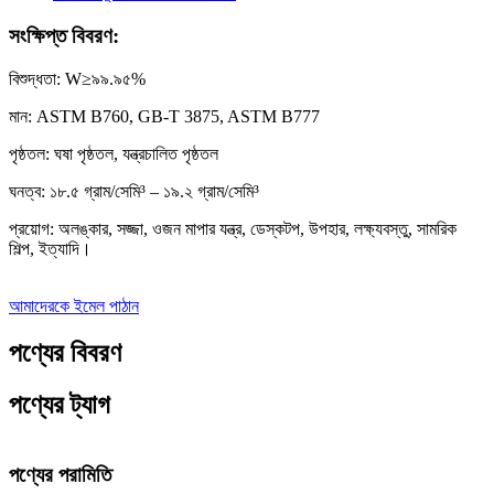
সংক্ষিপ্ত বিবরণ:
বিশুদ্ধতা: W≥৯৯.৯৫%
মান: ASTM B760, GB-T 3875, ASTM B777
পৃষ্ঠতল: ঘষা পৃষ্ঠতল, যন্ত্রচালিত পৃষ্ঠতল
ঘনত্ব: ১৮.৫ গ্রাম/সেমি³ – ১৯.২ গ্রাম/সেমি³
প্রয়োগ: অলঙ্কার, সজ্জা, ওজন মাপার যন্ত্র, ডেস্কটপ, উপহার, লক্ষ্যবস্তু, সামরিক
শিল্প, ইত্যাদি।
আমাদেরকে ইমেল পাঠান
পণ্যের বিবরণ
পণ্যের ট্যাগ
পণ্যের পরামিতি