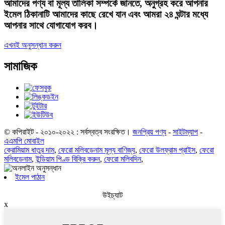
আমাদের পণ্য বা মূল্য তালিকা সম্পর্কে জানতে, অনুগ্রহ করে আপনার
ইমেল ঠিকানাটি আমাদের কাছে রেখে যান এবং আমরা ২৪ ঘন্টার মধ্যে
আপনার সাথে যোগাযোগ করব।
এখনই অনুসন্ধান করুন
সামাজিক
© কপিরাইট - ২০১০-২০২২ : সর্বস্বত্ব সংরক্ষিত।
জনপ্রিয় পণ্য
-
সাইটম্যাপ
-
এএমপি মোবাইল
ক্রোমিয়াম ধাতুর দাম
,
ফেরো মলিবডেনাম মূল্য বাণিজ্য
,
ফেরো উলফ্রাম প্রাইস
,
ফেরো
মলিবডেনাম
,
ইন্ডিয়াম পিণ্ড বিক্রি করুন
,
ফেরো মলিবদিন
,
ইমেল পাঠান
উইচ্যাট
x