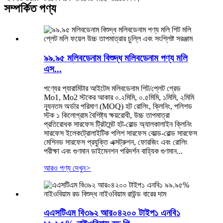
সম্পর্কিত পণ্য
৯৯.৯৫ মলিবডেনাম বিশুদ্ধ মলিবডেনাম পণ্য মলি
এস...
পণ্যের প্যারামিটার আইটেম মলিবডেনাম শিট/প্লেট গ্রেড
Mo1, Mo2 স্টকের আকার ০.২মিমি, ০.৫মিমি, ১মিমি, ২মিমি
ন্যূনতম অর্ডার পরিমাণ (MOQ) হট রোলিং, ক্লিনিং, পলিশড
স্টক ১ কিলোগ্রাম বৈশিষ্ট্য ক্ষয়রোধী, উচ্চ তাপমাত্রা
প্রতিরোধক সারফেস ট্রিটমেন্ট হট-রোল্ড অ্যালকালাইন ক্লিনিং
সারফেস ইলেকট্রোলাইটিক পলিশ সারফেস কোল্ড-রোল্ড সারফেস
মেশিনড সারফেস প্রযুক্তি এক্সট্রুশন, ফোরজিং এবং রোলিং
পরীক্ষা এবং গুণমান ডাইমেনশন পরিদর্শন বাহ্যিক গুণমান...
আরও পণ্য দেখুন
>
এএসটিএম বি৩৯২ আর০৪২০০ টাইপ১ এনবি১