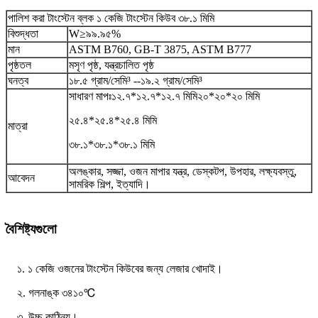
পালিশ করা টাংস্টেন ব্লক ১ কেজি টাংস্টেন কিউব ৩৮.১ মিমি
বিশুদ্ধতা
W≥৯৯.৯৫%
মান
ASTM B760, GB-T 3875, ASTM B777
পৃষ্ঠতল
মসৃণ পৃষ্ঠ, যন্ত্রচালিত পৃষ্ঠ
ঘনত্ব
১৮.৫ গ্রাম/সেমি³ --১৯.২ গ্রাম/সেমি³
সাধারণ মাপঃ
১২.৭*১২.৭*১২.৭ মিমি
২০*২০*২০ মিমি
২৫.৪*২৫.৪*২৫.৪ মিমি
মাত্রা
৩৮.১*৩৮.১*৩৮.১ মিমি
অলঙ্কার, সজ্জা, ওজন মাপার যন্ত্র, ডেস্কটপ, উপহার, লক্ষ্যবস্তু,
আবেদন
সামরিক শিল্প, ইত্যাদি।
বৈশিষ্ট্যগুলো
১. ১ কেজি ওজনের টাংস্টেন কিউবের জন্য লেজার খোদাই।
২. গলনাঙ্ক ৩৪১০℃
৩. উচ্চ কাঠিন্য।