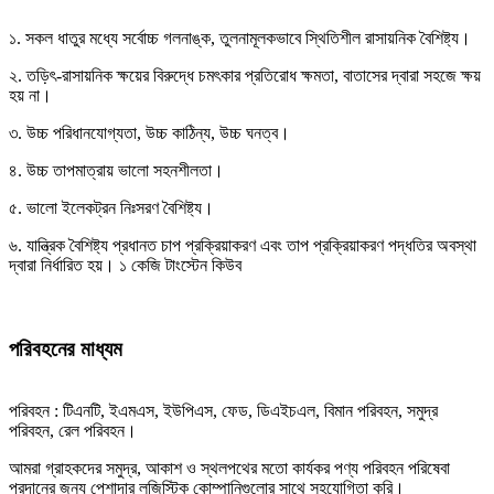
১. সকল ধাতুর মধ্যে সর্বোচ্চ গলনাঙ্ক, তুলনামূলকভাবে স্থিতিশীল রাসায়নিক বৈশিষ্ট্য।
২. তড়িৎ-রাসায়নিক ক্ষয়ের বিরুদ্ধে চমৎকার প্রতিরোধ ক্ষমতা, বাতাসের দ্বারা সহজে ক্ষয়
হয় না।
৩. উচ্চ পরিধানযোগ্যতা, উচ্চ কাঠিন্য, উচ্চ ঘনত্ব।
৪. উচ্চ তাপমাত্রায় ভালো সহনশীলতা।
৫. ভালো ইলেকট্রন নিঃসরণ বৈশিষ্ট্য।
৬. যান্ত্রিক বৈশিষ্ট্য প্রধানত চাপ প্রক্রিয়াকরণ এবং তাপ প্রক্রিয়াকরণ পদ্ধতির অবস্থা
দ্বারা নির্ধারিত হয়। ১ কেজি টাংস্টেন কিউব
পরিবহনের মাধ্যম
পরিবহন : টিএনটি, ইএমএস, ইউপিএস, ফেড, ডিএইচএল, বিমান পরিবহন, সমুদ্র
পরিবহন, রেল পরিবহন।
আমরা গ্রাহকদের সমুদ্র, আকাশ ও স্থলপথের মতো কার্যকর পণ্য পরিবহন পরিষেবা
প্রদানের জন্য পেশাদার লজিস্টিক কোম্পানিগুলোর সাথে সহযোগিতা করি।