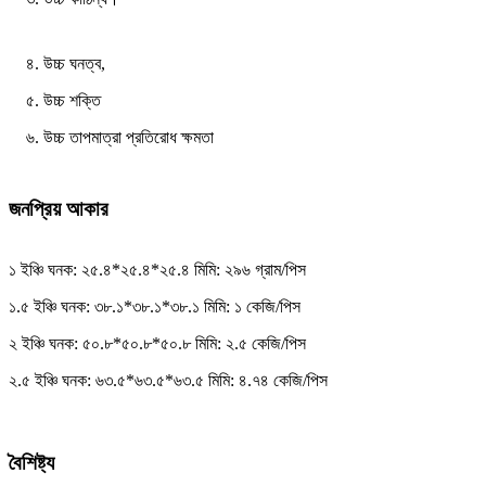
৪. উচ্চ ঘনত্ব,
৫. উচ্চ শক্তি
৬. উচ্চ তাপমাত্রা প্রতিরোধ ক্ষমতা
জনপ্রিয় আকার
১ ইঞ্চি ঘনক: ২৫.৪*২৫.৪*২৫.৪ মিমি: ২৯৬ গ্রাম/পিস
১.৫ ইঞ্চি ঘনক: ৩৮.১*৩৮.১*৩৮.১ মিমি: ১ কেজি/পিস
২ ইঞ্চি ঘনক: ৫০.৮*৫০.৮*৫০.৮ মিমি: ২.৫ কেজি/পিস
২.৫ ইঞ্চি ঘনক: ৬৩.৫*৬৩.৫*৬৩.৫ মিমি: ৪.৭৪ কেজি/পিস
বৈশিষ্ট্য