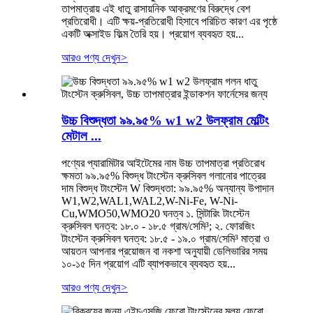
তাপমাত্রায় এই ধাতু রাসায়নিক আক্রমণের বিরুদ্ধে বেশ
প্রতিরোধী। এটি ক্ষয়-প্রতিরোধী হিসাবে পরিচিত কারণ এর পৃষ্ঠে
একটি অক্সাইড ফিল্ম তৈরি হয়। প্রয়োগ ব্যবহৃত হয়...
আরও পণ্য দেখুন
>
উচ্চ বিশুদ্ধতা ৯৯.৯৫% w1 w2 উলফ্রাম মেল্টিং
মেটাল ...
পণ্যের প্যারামিটার আইটেমের নাম উচ্চ তাপমাত্রা প্রতিরোধ
ক্ষমতা ৯৯.৯৫% বিশুদ্ধ টাংস্টেন ক্রুসিবল গলানোর পাত্রের
দাম বিশুদ্ধ টাংস্টেন W বিশুদ্ধতা: ৯৯.৯৫% অন্যান্য উপাদান
W1,W2,WAL1,WAL2,W-Ni-Fe, W-Ni-
Cu,WMO50,WMO20 ঘনত্ব ১. সিন্টারিং টাংস্টেন
ক্রুসিবল ঘনত্ব: ১৮.০ - ১৮.৫ গ্রাম/সেমি³; ২. ফোরজিং
টাংস্টেন ক্রুসিবল ঘনত্ব: ১৮.৫ - ১৯.০ গ্রাম/সেমি³ মাত্রা ও
আয়তন আপনার প্রয়োজন বা নকশা অনুযায়ী ডেলিভারির সময়
১০-১৫ দিন প্রয়োগ এটি ব্যাপকভাবে ব্যবহৃত হয়...
আরও পণ্য দেখুন
>