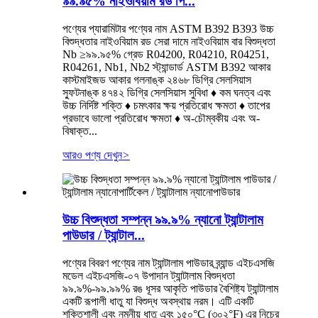
৯৯.৯৫% নাইওবিয়াম রড পি...
পণ্যের প্যারামিটার পণ্যের নাম ASTM B392 B393 উচ্চ
বিশুদ্ধতার নাইওবিয়াম রড সেরা দামে নাইওবিয়াম বার বিশুদ্ধতা
Nb ≥৯৯.৯৫% গ্রেড R04200, R04210, R04251,
R04261, Nb1, Nb2 স্ট্যান্ডার্ড ASTM B392 আকার
কাস্টমাইজড আকার গলনাঙ্ক ২৪৬৮ ডিগ্রি সেলসিয়াস
স্ফুটনাঙ্ক ৪৭৪২ ডিগ্রি সেলসিয়াস সুবিধা ♦ কম ঘনত্ব এবং
উচ্চ নির্দিষ্ট শক্তি ♦ চমৎকার ক্ষয় প্রতিরোধ ক্ষমতা ♦ তাপের
প্রভাবে ভালো প্রতিরোধ ক্ষমতা ♦ অ-চৌম্বকীয় এবং অ-
বিষাক্ত...
আরও পণ্য দেখুন
>
উচ্চ বিশুদ্ধতা সম্পন্ন ৯৯.৯% ন্যানো ট্যান্টালাম
পাউডার / ট্যান্টাল...
পণ্যের বিবরণ পণ্যের নাম ট্যান্টালাম পাউডার ব্র্যান্ড এইচএসজি
মডেল এইচএসজি-০৭ উপাদান ট্যান্টালাম বিশুদ্ধতা
৯৯.৯%-৯৯.৯৯% রঙ ধূসর আকৃতি পাউডার বৈশিষ্ট্য ট্যান্টালাম
একটি রূপালী ধাতু যা বিশুদ্ধ অবস্থায় নরম। এটি একটি
শক্তিশালী এবং নমনীয় ধাতু এবং ১৫০°C (৩০২°F) এর নিচের