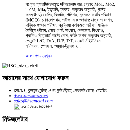
পণ্যের প্যারামিটারসমূহ: মলিবডেনাম বার, গ্রেড: Mo1, Mo2,
TZM, Mla, ইত্যাদি, আকার: অনুরোধ অনুযায়ী, পৃষ্ঠের
অবস্থা: হট রোলিং, ক্লিনিং, পলিশড, ন্যূনতম অর্ডার পরিমাণ
(MOQ): ১ কিলোগ্রাম, পরীক্ষা এবং গুণমান: মাত্রা পরিদর্শন,
বাহ্যিক গুণমান পরীক্ষা, প্রক্রিয়া কর্মক্ষমতা পরীক্ষা, যান্ত্রিক
বৈশিষ্ট্য পরীক্ষা, লোড পোর্ট: সাংহাই, শেনজেন, কিংডাও,
প্যাকিং: স্ট্যান্ডার্ড কাঠের কেস, কার্টন অথবা অনুরোধ অনুযায়ী,
পেমেন্ট: L/C, D/A, D/P, T/T, ওয়েস্টার্ন ইউনিয়ন,
মানিগ্রাম, পেপ্যাল, ওয়্যার-ট্রান্সফার...
আরও পণ্য দেখুন
>
আমাদের সাথে যোগাযোগ করুন
রুম701, কুনলুন সেন্টার, 9 নং ফুই স্ট্রিট, ফেংতাই জেলা, বেইজিং
+৮৬ ১৫০১০৬৩২৬৮৭
sales@hsgmetal.com
৮৬-১৫০১০৬৩২৬৮৭
নিউজলেটার