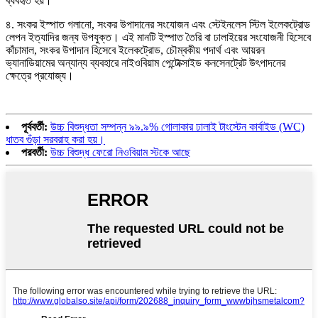
ব্যবহৃত হয়।
৪. সংকর ইস্পাত গলানো, সংকর উপাদানের সংযোজন এবং স্টেইনলেস স্টিল ইলেকট্রোড
লেপন ইত্যাদির জন্য উপযুক্ত। এই মানটি ইস্পাত তৈরি বা ঢালাইয়ের সংযোজনী হিসেবে
কাঁচামাল, সংকর উপাদান হিসেবে ইলেকট্রোড, চৌম্বকীয় পদার্থ এবং আয়রন
ভ্যানাডিয়ামের অন্যান্য ব্যবহারে নাইওবিয়াম পেন্টোক্সাইড কনসেনট্রেট উৎপাদনের
ক্ষেত্রে প্রযোজ্য।
পূর্ববর্তী:
উচ্চ বিশুদ্ধতা সম্পন্ন ৯৯.৯% গোলাকার ঢালাই টাংস্টেন কার্বাইড (WC)
ধাতব গুঁড়া সরবরাহ করা হয়।
পরবর্তী:
উচ্চ বিশুদ্ধ ফেরো নিওবিয়াম স্টকে আছে