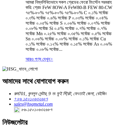
আমরা নিম্নলিখিতভাবে সকল গ্রেডের ফেরো টাংস্টেন সরবরাহ
করি: গ্রেড FeW 8OW-A FeW80-B FEW 80-CW
৭৫%-৮০% ৭৫%-৮০% ৭৫%-৮০% C ০.১% সর্বোচ্চ
০.৩% সর্বোচ্চ ০.৬% সর্বোচ্চ P ০.০৩% সর্বোচ্চ ০.০৪%
সর্বোচ্চ ০.০৫% সর্বোচ্চ S ০.০৬% সর্বোচ্চ ০.০৭% সর্বোচ্চ
০.০৮% সর্বোচ্চ Si ০.৫% সর্বোচ্চ ০.৭% সর্বোচ্চ ০.৭%
সর্বোচ্চ Mn ০.২৫% সর্বোচ্চ ০.৩৫% সর্বোচ্চ ০.৫% সর্বোচ্চ
Sn ০.০৬% সর্বোচ্চ ০.০৮% সর্বোচ্চ ০.১% সর্বোচ্চ Cu
০.১% সর্বোচ্চ ০.১২% সর্বোচ্চ ০.১৫% সর্বোচ্চ As ০.০৬%
সর্বোচ্চ ০.০৮% সর্বোচ্চ...
আরও পণ্য দেখুন
>
আমাদের সাথে যোগাযোগ করুন
রুম701, কুনলুন সেন্টার, 9 নং ফুই স্ট্রিট, ফেংতাই জেলা, বেইজিং
+৮৬ ১৫০১০৬৩২৬৮৭
sales@hsgmetal.com
৮৬-১৫০১০৬৩২৬৮৭
নিউজলেটার