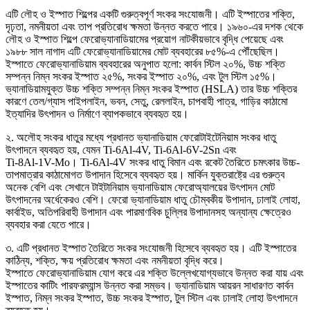
এটি লৌহ ও ইস্পাত শিল্পের একটি গুরুত্বপূর্ণ সংকর সংযোজনী। এটি ইস্পাতের শক্তি,
দৃঢ়তা, নমনীয়তা এবং তাপ প্রতিরোধ ক্ষমতা উন্নত করতে পারে। ১৯৬০-এর দশক থেকে
লৌহ ও ইস্পাত শিল্পে ফেরোভ্যানাডিয়ামের প্রয়োগ নাটকীয়ভাবে বৃদ্ধি পেয়েছে এবং
১৯৮৮ সাল নাগাদ এটি ফেরোভ্যানাডিয়ামের মোট ব্যবহারের ৮৫%-এ পৌঁছেছিল।
ইস্পাতে ফেরোভ্যানাডিয়াম ব্যবহারের অনুপাত হলো: কার্বন স্টিল ২০%, উচ্চ শক্তি
সম্পন্ন নিম্ন সংকর ইস্পাত ২৫%, সংকর ইস্পাত ২০%, এবং টুল স্টিল ১৫%।
ভ্যানাডিয়ামযুক্ত উচ্চ শক্তি সম্পন্ন নিম্ন সংকর ইস্পাত (HSLA) তার উচ্চ শক্তির
কারণে তেল/গ্যাস পাইপলাইন, ভবন, সেতু, রেললাইন, চাপবাহী পাত্র, গাড়ির কাঠামো
ইত্যাদির উৎপাদন ও নির্মাণে ব্যাপকভাবে ব্যবহৃত হয়।
২. অলৌহ সংকর ধাতুর মধ্যে প্রধানত ভ্যানাডিয়াম ফেরোটাইটেনিয়াম সংকর ধাতু
উৎপাদনে ব্যবহৃত হয়, যেমন Ti-6Al-4V, Ti-6Al-6V-2Sn এবং
Ti-8Al-1V-Mo। Ti-6Al-4V সংকর ধাতু বিমান এবং রকেট তৈরিতে চমৎকার উচ্চ-
তাপমাত্রার কাঠামোগত উপাদান হিসেবে ব্যবহৃত হয়। মার্কিন যুক্তরাষ্ট্রে এর গুরুত্ব
অনেক বেশি এবং সেখানে টাইটানিয়াম ভ্যানাডিয়াম ফেরোঅ্যালয়ের উৎপাদন মোট
উৎপাদনের অর্ধেকেরও বেশি। ফেরো ভ্যানাডিয়াম ধাতু চৌম্বকীয় উপাদান, ঢালাই লোহা,
কার্বাইড, অতিপরিবাহী উপাদান এবং পারমাণবিক চুল্লির উপাদানসহ অন্যান্য ক্ষেত্রেও
ব্যবহার করা যেতে পারে।
৩. এটি প্রধানত ইস্পাত তৈরিতে সংকর সংযোজনী হিসেবে ব্যবহৃত হয়। এটি ইস্পাতের
কাঠিন্য, শক্তি, ক্ষয় প্রতিরোধ ক্ষমতা এবং নমনীয়তা বৃদ্ধি করে।
ইস্পাতে ফেরোভ্যানাডিয়াম যোগ করে এর শক্তি উল্লেখযোগ্যভাবে উন্নত করা যায় এবং
ইস্পাতের কাটিং পারফরম্যান্স উন্নত করা সম্ভব। ভ্যানাডিয়াম আয়রন সাধারণত কার্বন
ইস্পাত, নিম্ন সংকর ইস্পাত, উচ্চ সংকর ইস্পাত, টুল স্টিল এবং ঢালাই লোহা উৎপাদনে