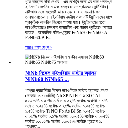
পৃষ্ঠে উজ্জ্বল সাদা দেখায়। এর বৈশিষ্ট্য হলো এর উচ্চ গলনাঙ্ক
২,৪৭৭° সেলসিয়াস এবং ঘনত্ব ৮.৫৮ গ্রাম/ঘন সেন্টিমিটার।
নাইওবিয়ামকে সহজেই আকার দেওয়া যায়, এমনকি কম
তাপমাত্রাতেও। নাইওবিয়াম নমনীয় এবং এটি ট্যান্টালামের সাথে
প্রাকৃতিক আকরিক হিসেবে পাওয়া যায়। ট্যান্টালামের মতো,
নাইওবিয়ামেরও চমৎকার রাসায়নিক এবং জারণ প্রতিরোধ ক্ষমতা
রয়েছে। রাসায়নিক গঠন% ব্র্যান্ড FeNb70 FeNb60-A
FeNb60-B F...
আরও পণ্য দেখুন
>
NiNb নিকেল নাইওবিয়াম মাস্টার অ্যালয়
NiNb60 NiNb65 ...
পণ্যের প্যারামিটার নিকেল নাইওবিয়াম মাস্টার অ্যালয় স্পেক
(আকার: ৫-১০০মিমি) Nb SP Ni Fe Ta Si C Al
৫৫-৬৬% ০.০১% সর্বোচ্চ ০.০২% সর্বোচ্চ অবশিষ্ট ১.০%
সর্বোচ্চ ০.২৫% সর্বোচ্চ ০.২৫% সর্বোচ্চ ০.০৫% সর্বোচ্চ
১.৫% সর্বোচ্চ Ti NO Pb As BI Sn ০.০৫% সর্বোচ্চ
০.০৫% সর্বোচ্চ ০.১% সর্বোচ্চ ০.০০৫% সর্বোচ্চ ০.০০৫%
সর্বোচ্চ ০.০০৫% সর্বোচ্চ ০.০০৫% সর্বোচ্চ প্রয়োগ ১.
প্রধানত...