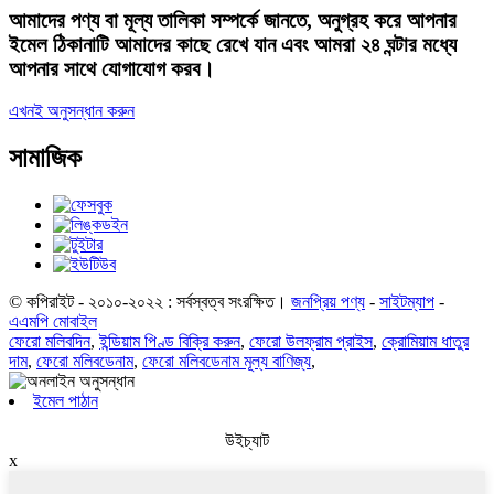
আমাদের পণ্য বা মূল্য তালিকা সম্পর্কে জানতে, অনুগ্রহ করে আপনার
ইমেল ঠিকানাটি আমাদের কাছে রেখে যান এবং আমরা ২৪ ঘন্টার মধ্যে
আপনার সাথে যোগাযোগ করব।
এখনই অনুসন্ধান করুন
সামাজিক
© কপিরাইট - ২০১০-২০২২ : সর্বস্বত্ব সংরক্ষিত।
জনপ্রিয় পণ্য
-
সাইটম্যাপ
-
এএমপি মোবাইল
ফেরো মলিবদিন
,
ইন্ডিয়াম পিণ্ড বিক্রি করুন
,
ফেরো উলফ্রাম প্রাইস
,
ক্রোমিয়াম ধাতুর
দাম
,
ফেরো মলিবডেনাম
,
ফেরো মলিবডেনাম মূল্য বাণিজ্য
,
ইমেল পাঠান
উইচ্যাট
x